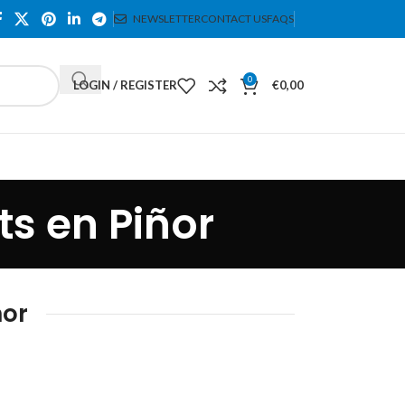
NEWSLETTER
CONTACT US
FAQS
0
LOGIN / REGISTER
€
0,00
s en Piñor
ñor