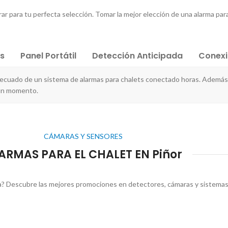
r para tu perfecta selección. Tomar la mejor elección de una alarma para e
es
Panel Portátil
Detección Anticipada
Conex
adecuado de un sistema de alarmas para chalets conectado horas. Además
gún momento.
CÁMARAS Y SENSORES
ARMAS PARA EL CHALET EN Piñor
ta? Descubre las mejores promociones en detectores, cámaras y sistemas 