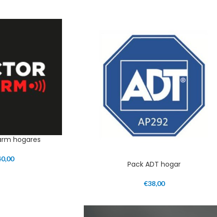
larm hogares
40,00
Pack ADT hogar
€
38,00