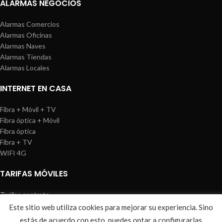
ALARMAS NEGOCIOS
Alarmas Comercios
Alarmas Oficinas
Alarmas Naves
Alarmas Tiendas
Alarmas Locales
INTERNET EN CASA
Fibra + Móvil + TV
Fibra óptica + Móvil
Fibra óptica
Fibra + TV
WIFI 4G
TARIFAS MÓVILES
Tarifas contrato
Tarifas prepago
Este sitio web utiliza cookies para mejorar su experiencia. Sino
WIREDOSAFE
2021
Aviso Legal
|
Política de Cookies
|
Sitemap
estás de acuerdo con esto, puedes optar a configurarlas