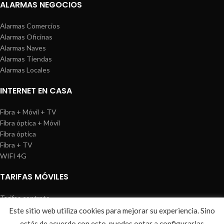
ALARMAS NEGOCIOS
Alarmas Comercios
Alarmas Oficinas
Alarmas Naves
Alarmas Tiendas
Alarmas Locales
INTERNET EN CASA
Fibra + Móvil + TV
Fibra óptica + Móvil
Fibra óptica
Fibra + TV
WIFI 4G
TARIFAS MÓVILES
Tarifas contrato
Tarifas prepago
Este sitio web utiliza cookies para mejorar su experiencia. Sino
WIREDOSAFE
2021
Aviso Legal
|
Política de Cookies
|
Sitemap
estás de acuerdo con esto, puedes optar a configurarlas