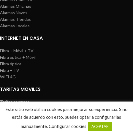
Alarmas Oficinas
Alarmas Naves
Alarmas Tiendas
Alarmas Locales
INTERNET EN CASA
Fibra + Móvil + TV
Fibra óptica + Móvil
Fibra óptica
Fibra + TV
WIFI 4G
TARIFAS MÓVILES
Tarifas contrato
Tarifas prepago
Este sitio web utiliza cookies para mejorar su experiencia. Sino
WIREDOSAFE
2021
Aviso Legal
|
Política de Cookies
|
Sitemap
estás de acuerdo con esto, puedes optar a configurarlas
0
manualmente.
Configurar cookies
ACEPTAR
Shop
Wishlist
Cart
My account