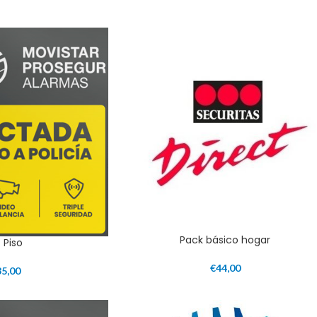
Pack básico hogar
t Piso
€
44,00
35,00