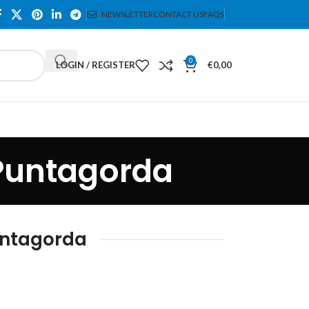
NEWSLETTER
CONTACT US
FAQS
0
LOGIN / REGISTER
€
0,00
 Puntagorda
untagorda