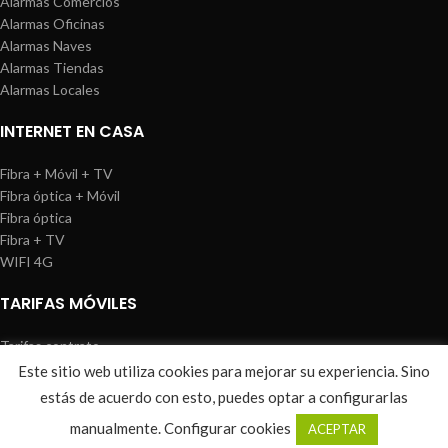
Alarmas Comercios
Alarmas Oficinas
Alarmas Naves
Alarmas Tiendas
Alarmas Locales
INTERNET EN CASA
Fibra + Móvil + TV
Fibra óptica + Móvil
Fibra óptica
Fibra + TV
WIFI 4G
TARIFAS MÓVILES
Tarifas contrato
Tarifas prepago
Este sitio web utiliza cookies para mejorar su experiencia. Sino
WIREDOSAFE
2021
Aviso Legal
|
Política de Cookies
|
Sitemap
estás de acuerdo con esto, puedes optar a configurarlas
0
manualmente.
Configurar cookies
ACEPTAR
Shop
Wishlist
Cart
My account