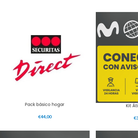
Pack básico hogar
Kit Á
€
44,00
€