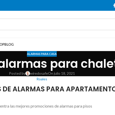
OP
BLOG
ALARMAS PARA CASA
alarmas para chalet
Posted by
wiredosafe
On julio 18, 2021
Roales
S DE ALARMAS PARA APARTAMENTO
entra las mejores promociones de alarmas para pisos