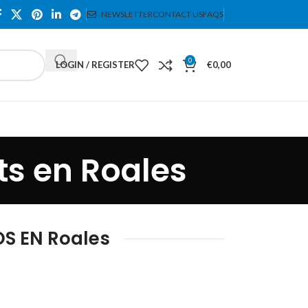
NEWSLETTER
CONTACT US
FAQS
0
LOGIN / REGISTER
€
0,00
s en Roales
S EN Roales