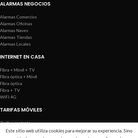
ALARMAS NEGOCIOS
Alarmas Comercios
Alarmas Oficinas
Alarmas Naves
Alarmas Tiendas
Alarmas Locales
INTERNET EN CASA
Fibra + Móvil + TV
Fibra óptica + Móvil
Fibra óptica
Fibra + TV
WIFI 4G
TARIFAS MÓVILES
Tarifas contrato
Tarifas prepago
Este sitio web utiliza cookies para mejorar su experiencia. Sino
WIREDOSAFE
2021
Aviso Legal
|
Política de Cookies
|
Sitemap