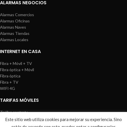
ALARMAS NEGOCIOS
Alarmas Comercios
Alarmas Oficinas
Alarmas Naves
Alarmas Tiendas
Alarmas Locales
INTERNET EN CASA
Fibra + Móvil + TV
Fibra óptica + Móvil
Fibra óptica
Fibra + TV
WIFI 4G
TARIFAS MÓVILES
Tarifas contrato
Tarifas prepago
Este sitio web utiliza cookies para mejorar su experiencia. Sino
WIREDOSAFE
2021
Aviso Legal
|
Política de Cookies
|
Sitemap
estás de acuerdo con esto, puedes optar a configurarlas