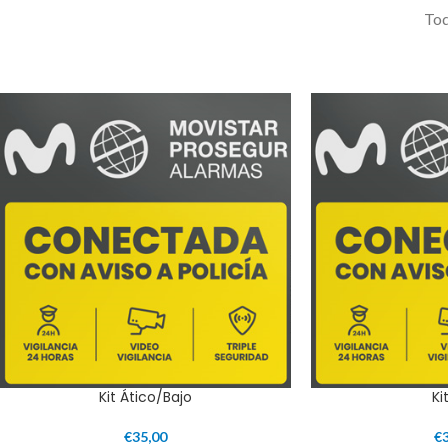
Tod
Kit Ático/Bajo
Ki
€
35,00
€