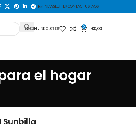
NEWSLETTER
CONTACT US
FAQS
0
LOGIN / REGISTER
€
0,00
para el hogar
 Sunbilla