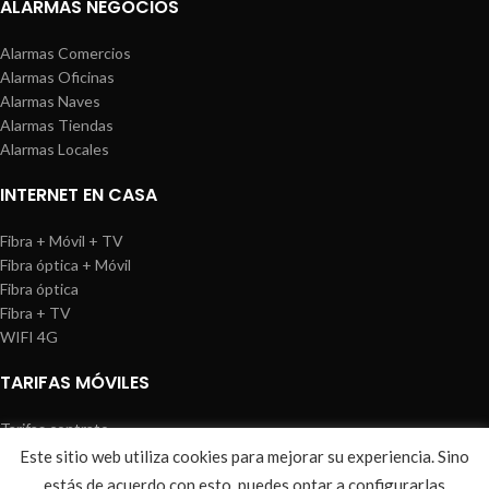
ALARMAS NEGOCIOS
Alarmas Comercios
Alarmas Oficinas
Alarmas Naves
Alarmas Tiendas
Alarmas Locales
INTERNET EN CASA
Fibra + Móvil + TV
Fibra óptica + Móvil
Fibra óptica
Fibra + TV
WIFI 4G
TARIFAS MÓVILES
Tarifas contrato
Tarifas prepago
Este sitio web utiliza cookies para mejorar su experiencia. Sino
WIREDOSAFE
2021
Aviso Legal
|
Política de Cookies
|
Sitemap
estás de acuerdo con esto, puedes optar a configurarlas