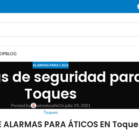
OP
BLOG
ALARMAS PARA CASA
s de seguridad para
Toques
Posted by
wiredosafe
On julio 19, 2021
Toques
E ALARMAS PARA ÁTICOS EN Toque