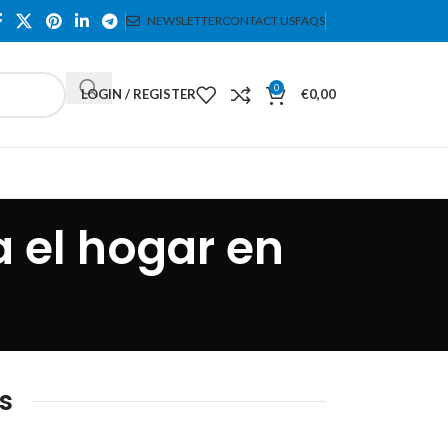
NEWSLETTER
CONTACT US
FAQS
0
LOGIN / REGISTER
€
0,00
 el hogar en
s