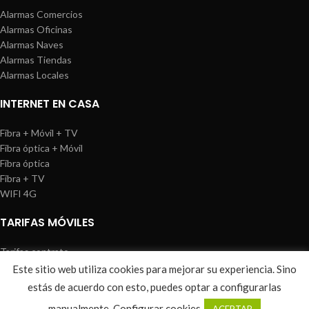
Alarmas Comercios
Alarmas Oficinas
Alarmas Naves
Alarmas Tiendas
Alarmas Locales
INTERNET EN CASA
Fibra + Móvil + TV
Fibra óptica + Móvil
Fibra óptica
Fibra + TV
WIFI 4G
TARIFAS MÓVILES
Tarifas contrato
Tarifas prepago
Este sitio web utiliza cookies para mejorar su experiencia. Sino
WIREDOSAFE
2021
Aviso Legal
|
Política de Cookies
|
Sitemap
estás de acuerdo con esto, puedes optar a configurarlas
0
manualmente.
Configurar cookies