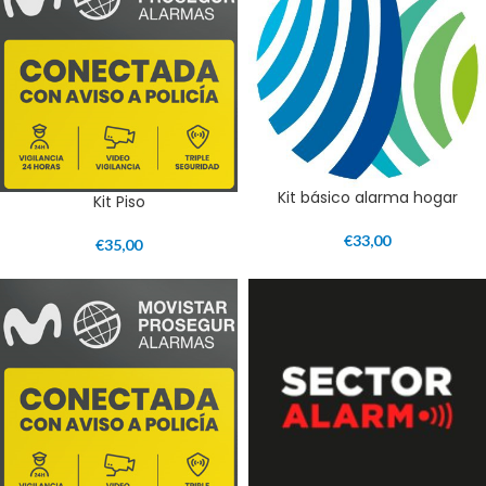
Kit básico alarma hogar
Kit Piso
€
33,00
€
35,00