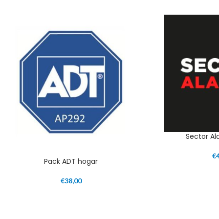
Sector A
€
Pack ADT hogar
€
38,00