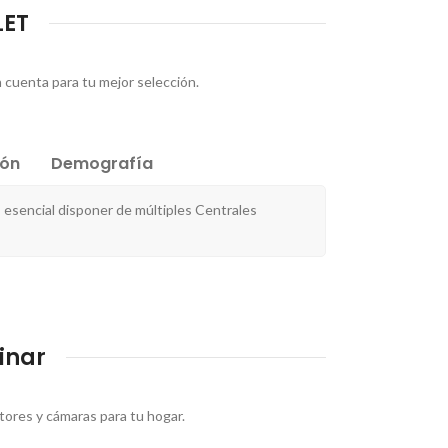
LET
n cuenta para tu mejor selección.
ión
Demografía
 esencial disponer de múltiples Centrales
inar
ores y cámaras para tu hogar.