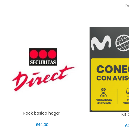
De
Pack básico hogar
Kit
€
44,00
€