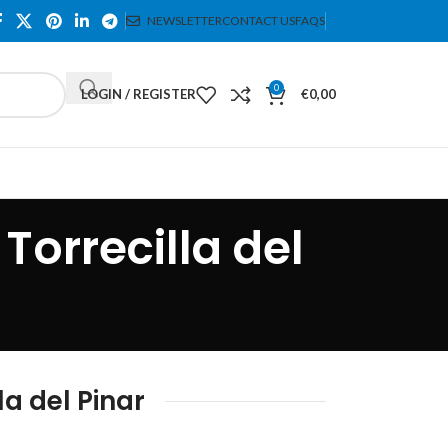
NEWSLETTER
CONTACT US
FAQS
0
LOGIN / REGISTER
€
0,00
orrecilla del
 del Pinar