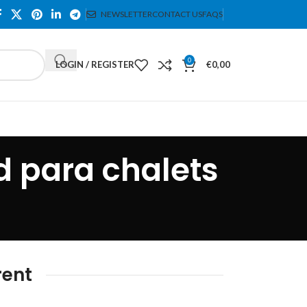
NEWSLETTER
CONTACT US
FAQS
0
LOGIN / REGISTER
€
0,00
 para chalets
rent