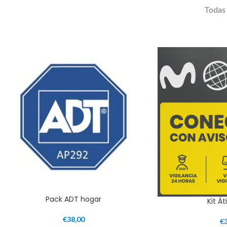
Todas 
Pack ADT hogar
Kit Á
€
38,00
€