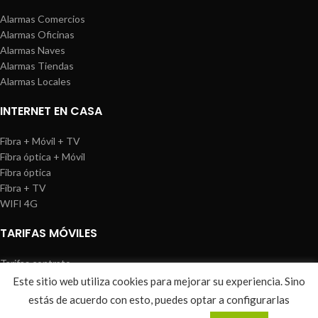
Alarmas Comercios
Alarmas Oficinas
Alarmas Naves
Alarmas Tiendas
Alarmas Locales
INTERNET EN CASA
Fibra + Móvil + TV
Fibra óptica + Móvil
Fibra óptica
Fibra + TV
WIFI 4G
TARIFAS MÓVILES
Tarifas contrato
Tarifas prepago
Este sitio web utiliza cookies para mejorar su experiencia. Sino
WIREDOSAFE
2021
Aviso Legal
|
Política de Cookies
|
Sitemap
estás de acuerdo con esto, puedes optar a configurarlas
0