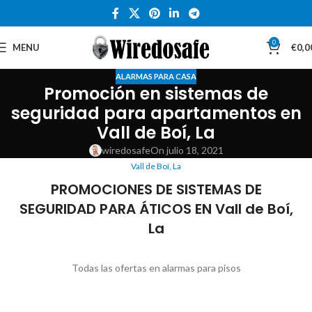
0
MENU
€
0,0
ALARMAS PARA CASA
Promoción en sistemas de
seguridad para apartamentos en
Vall de Boí, La
wiredosafe
On julio 18, 2021
Vall de Boí, La
PROMOCIONES DE SISTEMAS DE
SEGURIDAD PARA ÁTICOS EN Vall de Boí,
La
Todas las ofertas en alarmas para pisos