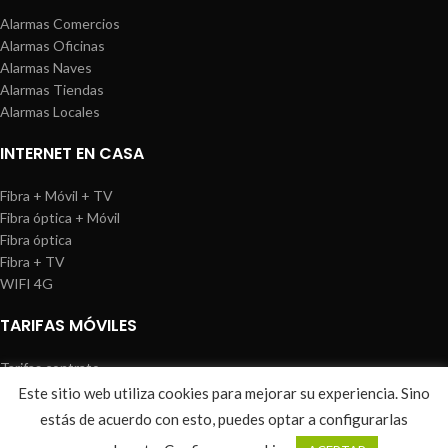
Alarmas Comercios
Alarmas Oficinas
Alarmas Naves
Alarmas Tiendas
Alarmas Locales
INTERNET EN CASA
Fibra + Móvil + TV
Fibra óptica + Móvil
Fibra óptica
Fibra + TV
WIFI 4G
TARIFAS MÓVILES
Tarifas contrato
Tarifas prepago
Este sitio web utiliza cookies para mejorar su experiencia. Sino
WIREDOSAFE
2021
Aviso Legal
|
Política de Cookies
|
Sitemap
estás de acuerdo con esto, puedes optar a configurarlas
0