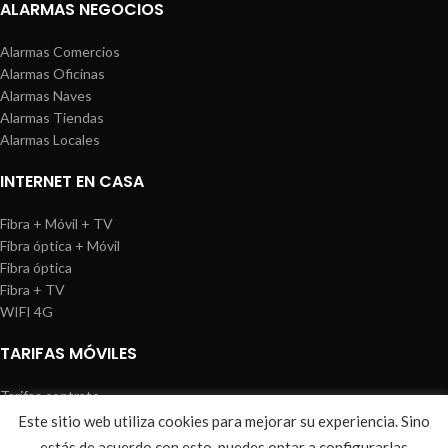
ALARMAS NEGOCIOS
Alarmas Comercios
Alarmas Oficinas
Alarmas Naves
Alarmas Tiendas
Alarmas Locales
INTERNET EN CASA
Fibra + Móvil + TV
Fibra óptica + Móvil
Fibra óptica
Fibra + TV
WIFI 4G
TARIFAS MÓVILES
Tarifas contrato
Tarifas prepago
Este sitio web utiliza cookies para mejorar su experiencia. Sino
WIREDOSAFE
2021
Aviso Legal
|
Política de Cookies
|
Sitemap
estás de acuerdo con esto, puedes optar a configurarlas