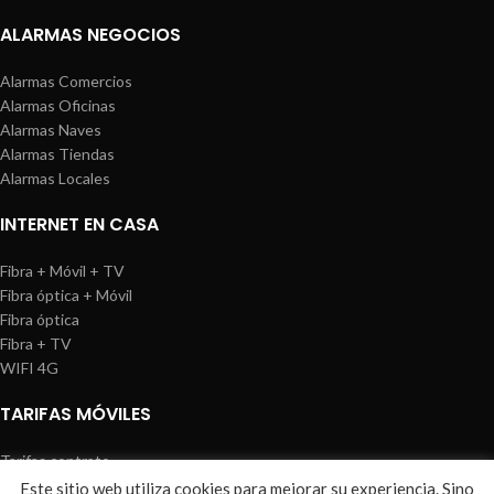
ALARMAS NEGOCIOS
Alarmas Comercios
Alarmas Oficinas
Alarmas Naves
Alarmas Tiendas
Alarmas Locales
INTERNET EN CASA
Fibra + Móvil + TV
Fibra óptica + Móvil
Fibra óptica
Fibra + TV
WIFI 4G
TARIFAS MÓVILES
Tarifas contrato
Tarifas prepago
Este sitio web utiliza cookies para mejorar su experiencia. Sino