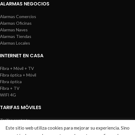
ALARMAS NEGOCIOS
Alarmas Comercios
Alarmas Oficinas
Alarmas Naves
Alarmas Tiendas
Alarmas Locales
INTERNET EN CASA
Fibra + Móvil + TV
Fibra óptica + Móvil
Fibra óptica
Fibra + TV
WIFI 4G
TARIFAS MÓVILES
Tarifas contrato
Tarifas prepago
Este sitio web utiliza cookies para mejorar su experiencia. Sino
WIREDOSAFE
2021
Aviso Legal
|
Política de Cookies
|
Sitemap