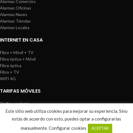
Alarmas Comercios
Alarmas Oficinas
Alarmas Naves
Alarmas Tiendas
Alarmas Locales
INTERNET EN CASA
Fibra + Móvil + TV
Fibra óptica + Móvil
Fibra óptica
Fibra + TV
WIFI 4G
TARIFAS MÓVILES
Tarifas contrato
Tarifas prepago
Este sitio web utiliza cookies para mejorar su experiencia. Sino
WIREDOSAFE
2021
Aviso Legal
|
Política de Cookies
|
Sitemap
estás de acuerdo con esto, puedes optar a configurarlas
0
manualmente.
Configurar cookies
ACEPTAR
Shop
Wishlist
Cart
My account