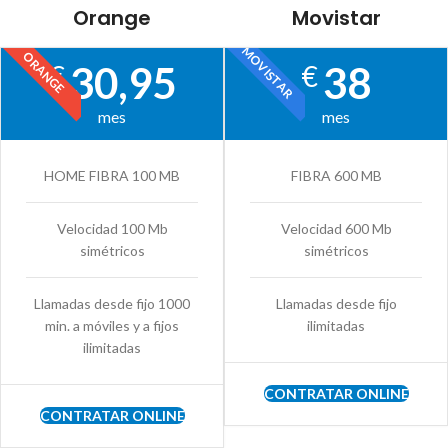
Orange
Movistar
MOVISTAR
ORANGE
30,95
38
€
€
mes
mes
HOME FIBRA 100 MB
FIBRA 600 MB
Velocidad 100 Mb
Velocidad 600 Mb
simétricos
simétricos
Llamadas desde fijo 1000
Llamadas desde fijo
min. a móviles y a fijos
ilimitadas
ilimitadas
CONTRATAR ONLINE
CONTRATAR ONLINE