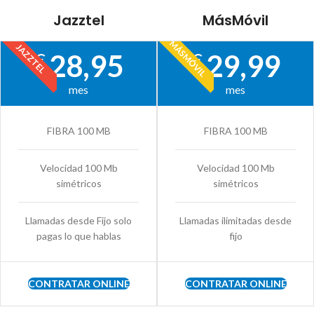
Jazztel
MásMóvil
MÁSMÓVIL
JAZZTEL
28,95
29,99
€
€
mes
mes
FIBRA 100 MB
FIBRA 100 MB
Velocidad 100 Mb
Velocidad 100 Mb
simétricos
simétricos
Llamadas desde Fijo solo
Llamadas ilimitadas desde
pagas lo que hablas
fijo
CONTRATAR ONLINE
CONTRATAR ONLINE