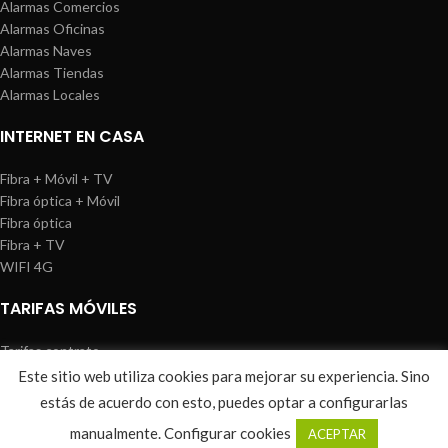
Alarmas Comercios
Alarmas Oficinas
Alarmas Naves
Alarmas Tiendas
Alarmas Locales
INTERNET EN CASA
Fibra + Móvil + TV
Fibra óptica + Móvil
Fibra óptica
Fibra + TV
WIFI 4G
TARIFAS MÓVILES
Tarifas contrato
Tarifas prepago
Este sitio web utiliza cookies para mejorar su experiencia. Sino
WIREDOSAFE
2021
Aviso Legal
|
Política de Cookies
|
Sitemap
estás de acuerdo con esto, puedes optar a configurarlas
0
manualmente.
Configurar cookies
ACEPTAR
Shop
Wishlist
Cart
My account