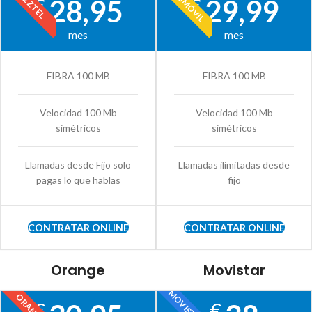
MÁSMÓVIL
JAZZTEL
28,95
29,99
€
€
mes
mes
FIBRA 100 MB
FIBRA 100 MB
Velocidad 100 Mb
Velocidad 100 Mb
simétricos
simétricos
Llamadas desde Fijo solo
Llamadas ilimitadas desde
pagas lo que hablas
fijo
CONTRATAR ONLINE
CONTRATAR ONLINE
Orange
Movistar
MOVISTAR
ORANGE
€
€