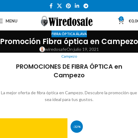
0
MENU
€
0,0
FIBRA ÓPTICA ÁLAVA
Promoción Fibra óptica en Campezo
wiredosafe
On julio 19, 2021
Campezo
PROMOCIONES DE FIBRA ÓPTICA en
Campezo
La mejor oferta de fibra óptica en Campezo. Descubre la promoción que
sea ideal para tus gustos.
-32%