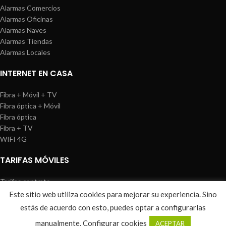
Alarmas Comercios
Alarmas Oficinas
Alarmas Naves
Alarmas Tiendas
Alarmas Locales
INTERNET EN CASA
Fibra + Móvil + TV
Fibra óptica + Móvil
Fibra óptica
Fibra + TV
WIFI 4G
TARIFAS MÓVILES
Tarifas contrato
Tarifas prepago
Este sitio web utiliza cookies para mejorar su experiencia. Sino
WIREDOSAFE
2021
Aviso Legal
|
Política de Cookies
|
Sitemap
estás de acuerdo con esto, puedes optar a configurarlas
0
manualmente.
Configurar cookies
ACEPTAR