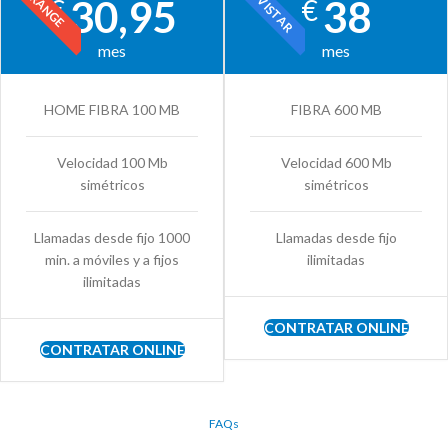
MOVISTAR
ORANGE
30,95
38
€
€
mes
mes
HOME FIBRA 100 MB
FIBRA 600 MB
Velocidad 100 Mb
Velocidad 600 Mb
simétricos
simétricos
Llamadas desde fijo 1000
Llamadas desde fijo
min. a móviles y a fijos
ilimitadas
ilimitadas
CONTRATAR ONLINE
CONTRATAR ONLINE
FAQs