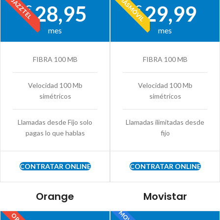
MÁSMÓVIL
JAZZTEL
28,95
29,99
€
€
mes
mes
FIBRA 100 MB
FIBRA 100 MB
Velocidad 100 Mb
Velocidad 100 Mb
simétricos
simétricos
Llamadas desde Fijo solo
Llamadas ilimitadas desde
pagas lo que hablas
fijo
CONTRATAR ONLINE
CONTRATAR ONLINE
Orange
Movistar