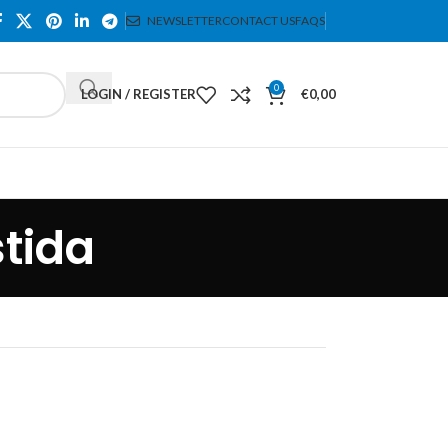
NEWSLETTER
CONTACT US
FAQS
0
LOGIN / REGISTER
€
0,00
stida