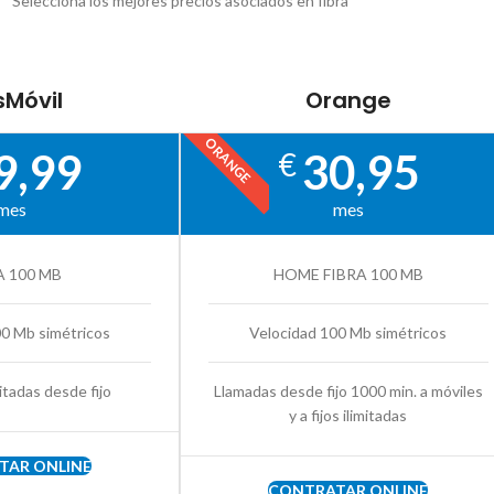
Selecciona los mejores precios asociados en fibra
Móvil
Orange
ORANGE
9,99
30,95
€
mes
mes
A 100 MB
HOME FIBRA 100 MB
00 Mb simétricos
Velocidad 100 Mb simétricos
itadas desde fijo
Llamadas desde fijo 1000 min. a móviles
y a fijos ilimitadas
TAR ONLINE
CONTRATAR ONLINE