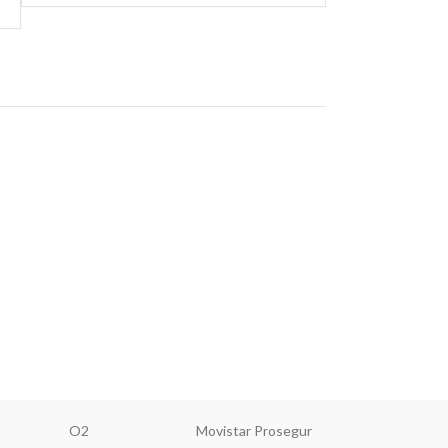
O2
Movistar Prosegur
MásMóv