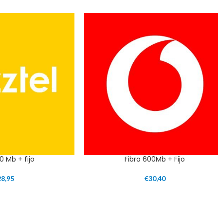
0 Mb + fijo
Fibra 600Mb + Fijo
28,95
€
30,40