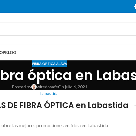
OP
BLOG
FIBRA ÓPTICA ÁLAVA
ibra óptica en Laba
Posted by
wiredosafe
On julio 6, 2021
Labastida
S DE FIBRA ÓPTICA en Labastida
ubre las mejores promociones en fibra en Labastida