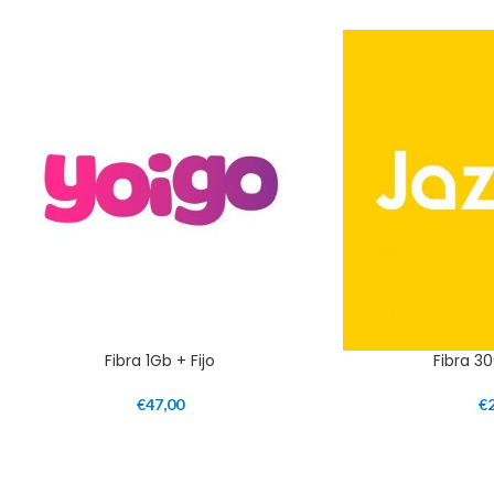
Fibra 1Gb + Fijo
Fibra 30
€
47,00
€