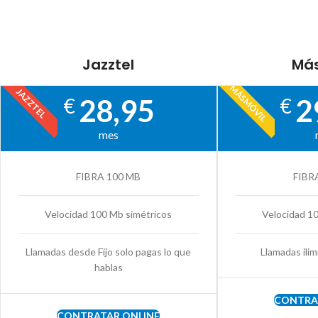
Jazztel
Más
MÁSMÓVIL
JAZZTEL
28,95
2
€
€
mes
FIBRA 100 MB
FIBR
Velocidad 100 Mb simétricos
Velocidad 1
Llamadas desde Fijo solo pagas lo que
Llamadas ilim
hablas
CONTRA
CONTRATAR ONLINE