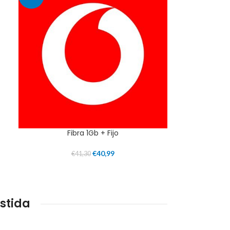
Fibra 1Gb + Fijo
€
40,99
€
41,30
stida