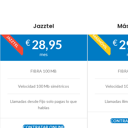
Jazztel
Más
MÁSMÓVIL
JAZZTEL
28,95
2
€
€
mes
FIBRA 100 MB
FIBR
Velocidad 100 Mb simétricos
Velocidad 1
Llamadas desde Fijo solo pagas lo que
Llamadas ilim
hablas
CONTRA
CONTRATAR ONLINE