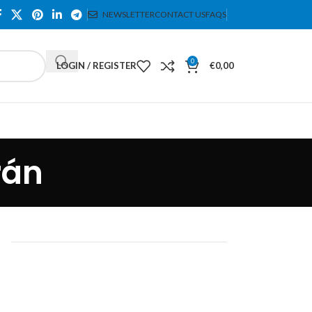
NEWSLETTER
CONTACT US
FAQS
0
LOGIN / REGISTER
€
0,00
rán