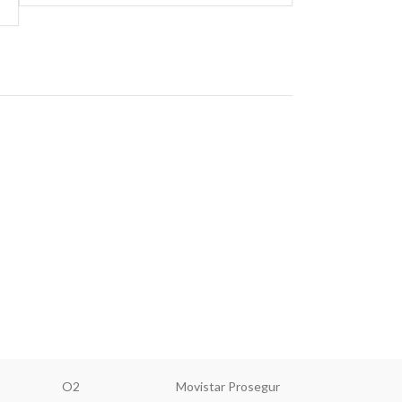
O2
Movistar Prosegur
MásMóv