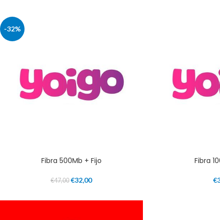
-32%
Fibra 500Mb + Fijo
Fibra 1
€
32,00
€
€
47,00