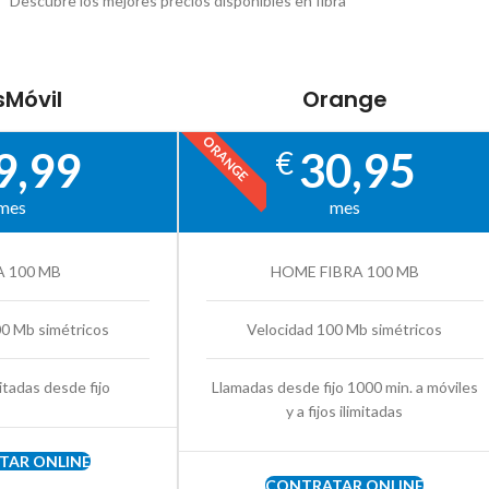
Descubre los mejores precios disponibles en fibra
Móvil
Orange
ORANGE
9,99
30,95
€
mes
mes
A 100 MB
HOME FIBRA 100 MB
00 Mb simétricos
Velocidad 100 Mb simétricos
itadas desde fijo
Llamadas desde fijo 1000 min. a móviles
y a fijos ilimitadas
TAR ONLINE
CONTRATAR ONLINE