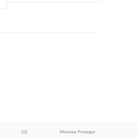
O2
Movistar Prosegur
MásMóv