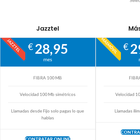
Selec
Jazztel
Más
MÁSMÓVIL
JAZZTEL
28,95
2
€
€
mes
FIBRA 100 MB
FIBR
Velocidad 100 Mb simétricos
Velocidad 1
Llamadas desde Fijo solo pagas lo que
Llamadas ilim
hablas
CONTRA
CONTRATAR ONLINE