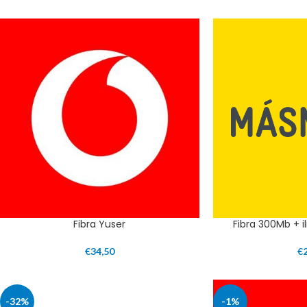
Fibra Yuser
Fibra 300Mb + il
€
34,50
€
-32%
-1%