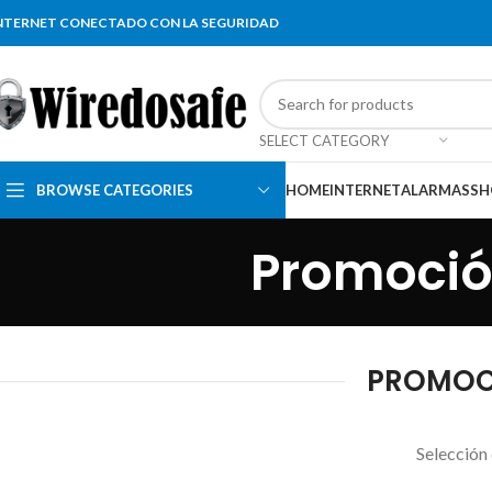
NTERNET CONECTADO CON LA SEGURIDAD
SELECT CATEGORY
BROWSE CATEGORIES
HOME
INTERNET
ALARMAS
SH
Promoción
PROMOCI
Selección 