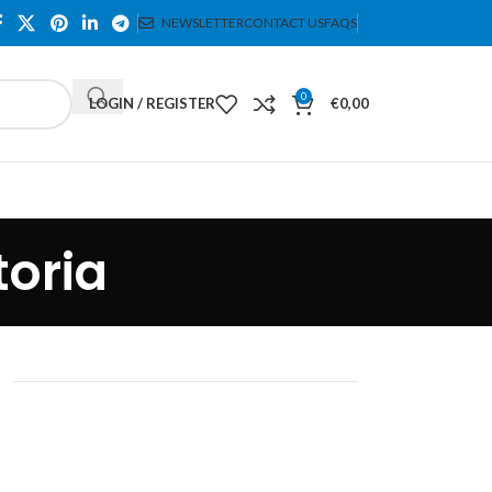
NEWSLETTER
CONTACT US
FAQS
0
LOGIN / REGISTER
€
0,00
toria