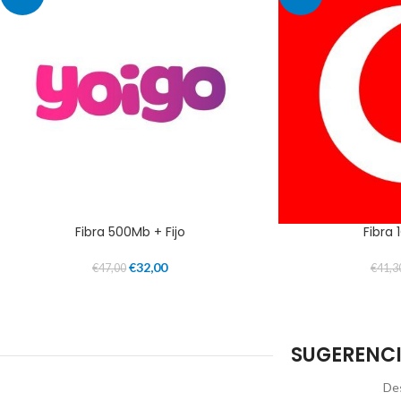
Fibra 500Mb + Fijo
Fibra 
€
32,00
€
47,00
€
41,3
SUGERENCI
Des