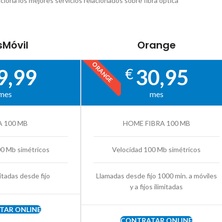
ciona los mejores servicios relacionados sobre fibra óptica
Móvil
Orange
ORANGE
9,99
30,95
€
mes
mes
A 100 MB
HOME FIBRA 100 MB
00 Mb simétricos
Velocidad 100 Mb simétricos
itadas desde fijo
Llamadas desde fijo 1000 min. a móviles
y a fijos ilimitadas
TAR ONLINE
CONTRATAR ONLINE