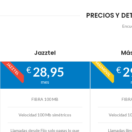
PRECIOS Y DE
Encue
Jazztel
Más
MÁSMÓVIL
JAZZTEL
28,95
2
€
€
mes
FIBRA 100 MB
FIBR
Velocidad 100 Mb simétricos
Velocidad 1
Llamadas desde Fijo solo pagas lo que
Llamadas ilim