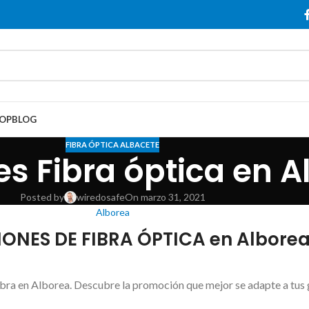
OP
BLOG
FIBRA ÓPTICA ALBACETE
s Fibra óptica en A
Posted by
wiredosafe
On marzo 31, 2021
Alborea
NES DE FIBRA ÓPTICA en Albore
ibra en Alborea. Descubre la promoción que mejor se adapte a tus 