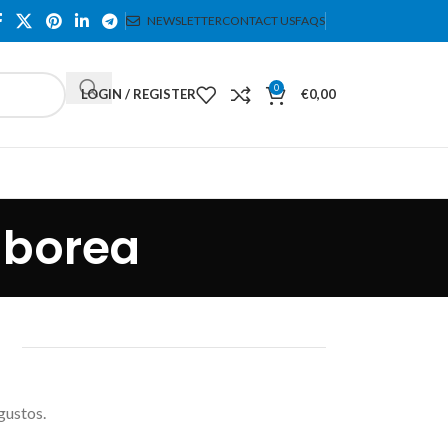
NEWSLETTER
CONTACT US
FAQS
0
LOGIN / REGISTER
€
0,00
lborea
a
gustos.