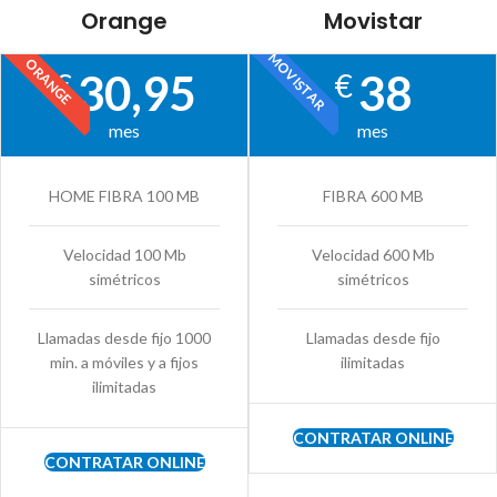
Orange
Movistar
MOVISTAR
ORANGE
30,95
38
€
€
mes
mes
HOME FIBRA 100 MB
FIBRA 600 MB
Velocidad 100 Mb
Velocidad 600 Mb
simétricos
simétricos
Llamadas desde fijo 1000
Llamadas desde fijo
min. a móviles y a fijos
ilimitadas
ilimitadas
CONTRATAR ONLINE
CONTRATAR ONLINE