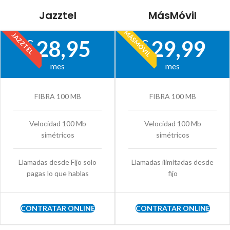
Jazztel
MásMóvil
MÁSMÓVIL
JAZZTEL
28,95
29,99
€
€
mes
mes
FIBRA 100 MB
FIBRA 100 MB
Velocidad 100 Mb
Velocidad 100 Mb
simétricos
simétricos
Llamadas desde Fijo solo
Llamadas ilimitadas desde
pagas lo que hablas
fijo
CONTRATAR ONLINE
CONTRATAR ONLINE