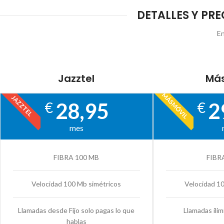
DETALLES Y PRE
En
Jazztel
Más
MÁSMÓVIL
JAZZTEL
28,95
2
€
€
mes
FIBRA 100 MB
FIBR
Velocidad 100 Mb simétricos
Velocidad 1
Llamadas desde Fijo solo pagas lo que
Llamadas ilim
hablas