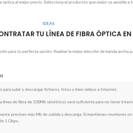
a óptica al mejor precio. Selecciona el productos que mejor se amolde a 
IDEAS
NTRATAR TU LÍNEA DE FIBRA ÓPTICA EN 
ón para tu perfecta opción. Realizar la mejor elección de banda ancha par
a
nes para subir y descargar ficheros, fotos o bien vídeos a Internet.
a línea de fibra de 100Mb simétricos será suficiente para no tener interru
ramente precises más Mb de subida y descarga. Si mantienes reuniones on 
 de 1 Gbps.