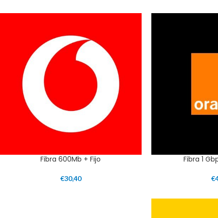
Fibra 600Mb + Fijo
Fibra 1 Gb
€
30,40
€