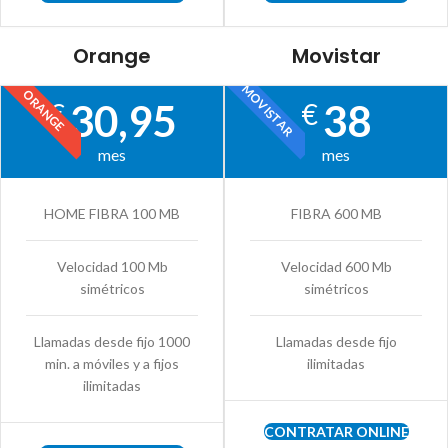
Orange
Movistar
MOVISTAR
ORANGE
30,95
38
€
€
mes
mes
HOME FIBRA 100 MB
FIBRA 600 MB
Velocidad 100 Mb
Velocidad 600 Mb
simétricos
simétricos
Llamadas desde fijo 1000
Llamadas desde fijo
min. a móviles y a fijos
ilimitadas
ilimitadas
CONTRATAR ONLINE