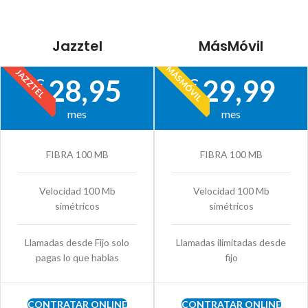
Jazztel
MásMóvil
MÁSMÓVIL
JAZZTEL
28,95
29,99
€
€
mes
mes
FIBRA 100 MB
FIBRA 100 MB
Velocidad 100 Mb
Velocidad 100 Mb
simétricos
simétricos
Llamadas desde Fijo solo
Llamadas ilimitadas desde
pagas lo que hablas
fijo
CONTRATAR ONLINE
CONTRATAR ONLINE