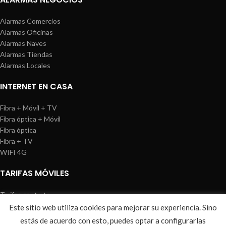
Alarmas Comercios
Alarmas Oficinas
Alarmas Naves
Alarmas Tiendas
Alarmas Locales
INTERNET EN CASA
Fibra + Móvil + TV
Fibra óptica + Móvil
Fibra óptica
Fibra + TV
WIFI 4G
TARIFAS MÓVILES
Tarifas contrato
Tarifas prepago
Este sitio web utiliza cookies para mejorar su experiencia. Sino
WIREDOSAFE
2021
Aviso Legal
|
Política de Cookies
|
Sitemap
estás de acuerdo con esto, puedes optar a configurarlas