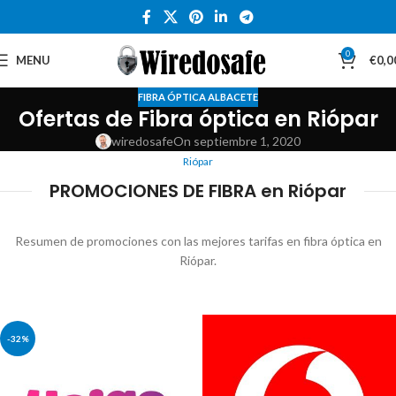
0
MENU
€
0,0
FIBRA ÓPTICA ALBACETE
Ofertas de Fibra óptica en Riópar
wiredosafe
On septiembre 1, 2020
Riópar
PROMOCIONES DE FIBRA en Riópar
Resumen de promociones con las mejores tarifas en fibra óptica en
Riópar.
-32%