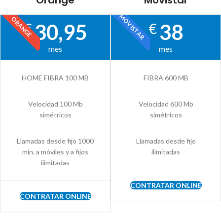
Orange
Movistar
MOVISTAR
ORANGE
30,95
38
€
€
mes
mes
HOME FIBRA 100 MB
FIBRA 600 MB
Velocidad 100 Mb
Velocidad 600 Mb
simétricos
simétricos
Llamadas desde fijo 1000
Llamadas desde fijo
min. a móviles y a fijos
ilimitadas
ilimitadas
CONTRATAR ONLINE
CONTRATAR ONLINE