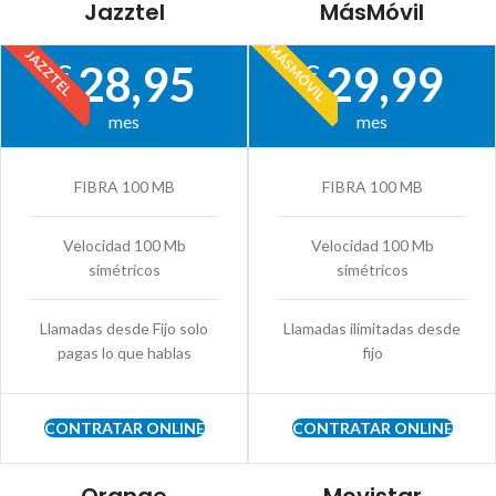
Jazztel
MásMóvil
MÁSMÓVIL
JAZZTEL
28,95
29,99
€
€
mes
mes
FIBRA 100 MB
FIBRA 100 MB
Velocidad 100 Mb
Velocidad 100 Mb
simétricos
simétricos
Llamadas desde Fijo solo
Llamadas ilimitadas desde
pagas lo que hablas
fijo
CONTRATAR ONLINE
CONTRATAR ONLINE