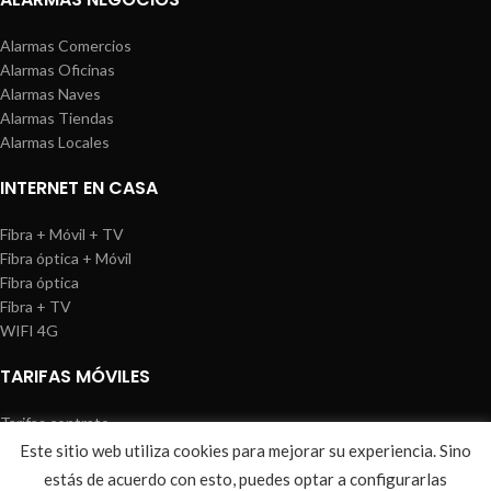
Alarmas Comercios
Alarmas Oficinas
Alarmas Naves
Alarmas Tiendas
Alarmas Locales
INTERNET EN CASA
Fibra + Móvil + TV
Fibra óptica + Móvil
Fibra óptica
Fibra + TV
WIFI 4G
TARIFAS MÓVILES
Tarifas contrato
Tarifas prepago
Este sitio web utiliza cookies para mejorar su experiencia. Sino
WIREDOSAFE
2021
Aviso Legal
|
Política de Cookies
|
Sitemap
estás de acuerdo con esto, puedes optar a configurarlas