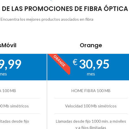
S DE LAS PROMOCIONES DE FIBRA ÓPTICA
Encuentra los mejores productos asociados en fibra
Móvil
Orange
ORANGE
9,99
30,95
€
mes
mes
A 100 MB
HOME FIBRA 100 MB
00 Mb simétricos
Velocidad 100 Mb simétricos
itadas desde fijo
Llamadas desde fijo 1000 min. a móviles
y a fijos ilimitadas