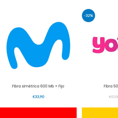
-32%
Fibra simétrica 600 Mb + Fijo
Fibra 5
€
33,90
€
47,0