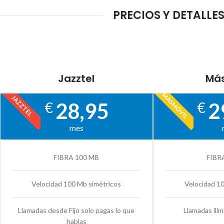
PRECIOS Y DETALLE
Jazztel
Más
MÁSMÓVIL
JAZZTEL
28,95
2
€
€
mes
FIBRA 100 MB
FIBR
Velocidad 100 Mb simétricos
Velocidad 1
Llamadas desde Fijo solo pagas lo que
Llamadas ilim
hablas