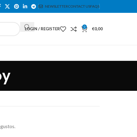
NEWSLETTER
CONTACT US
FAQS
0
LOGIN / REGISTER
€
0,00
oy
 gustos.