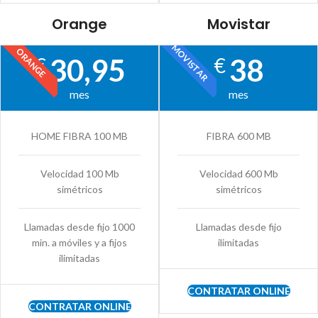
Orange
Movistar
MOVISTAR
ORANGE
30,95
38
€
€
mes
mes
HOME FIBRA 100 MB
FIBRA 600 MB
Velocidad 100 Mb
Velocidad 600 Mb
simétricos
simétricos
Llamadas desde fijo 1000
Llamadas desde fijo
min. a móviles y a fijos
ilimitadas
ilimitadas
CONTRATAR ONLINE
CONTRATAR ONLINE