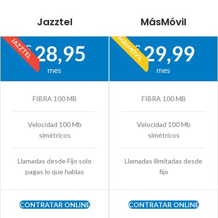
Jazztel
MásMóvil
MÁSMÓVIL
JAZZTEL
28,95
29,99
€
€
mes
mes
FIBRA 100 MB
FIBRA 100 MB
Velocidad 100 Mb
Velocidad 100 Mb
simétricos
simétricos
Llamadas desde Fijo solo
Llamadas ilimitadas desde
pagas lo que hablas
fijo
CONTRATAR ONLINE
CONTRATAR ONLINE