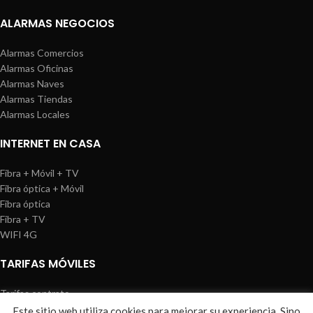
ALARMAS NEGOCIOS
Alarmas Comercios
Alarmas Oficinas
Alarmas Naves
Alarmas Tiendas
Alarmas Locales
INTERNET EN CASA
Fibra + Móvil + TV
Fibra óptica + Móvil
Fibra óptica
Fibra + TV
WIFI 4G
TARIFAS MÓVILES
Tarifas contrato
Tarifas prepago
Este sitio web utiliza cookies para mejorar su experiencia. Sino