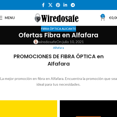
0
MENU
€
0,0
FIBRA ÓPTICA ALICANTE
Ofertas Fibra en Alfafara
wiredosafe
On julio 10, 2021
Alfafara
PROMOCIONES DE FIBRA ÓPTICA en
Alfafara
La mejor promoción en fibra en Alfafara. Encuentra la promoción que sea
ideal para tus necesidades.