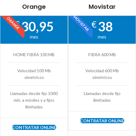
Orange
Movistar
MOVISTAR
ORANGE
30,95
38
€
€
mes
mes
HOME FIBRA 100 MB
FIBRA 600 MB
Velocidad 100 Mb
Velocidad 600 Mb
simétricos
simétricos
Llamadas desde fijo 1000
Llamadas desde fijo
min. a móviles y a fijos
ilimitadas
ilimitadas
CONTRATAR ONLINE
CONTRATAR ONLINE