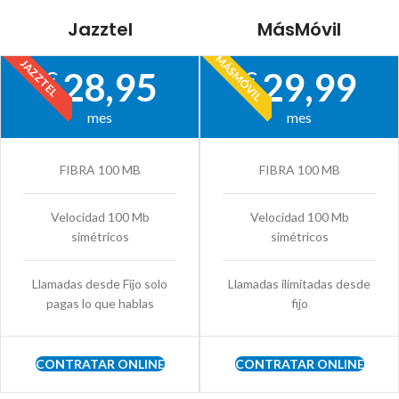
Jazztel
MásMóvil
MÁSMÓVIL
JAZZTEL
28,95
29,99
€
€
mes
mes
FIBRA 100 MB
FIBRA 100 MB
Velocidad 100 Mb
Velocidad 100 Mb
simétricos
simétricos
Llamadas desde Fijo solo
Llamadas ilimitadas desde
pagas lo que hablas
fijo
CONTRATAR ONLINE
CONTRATAR ONLINE