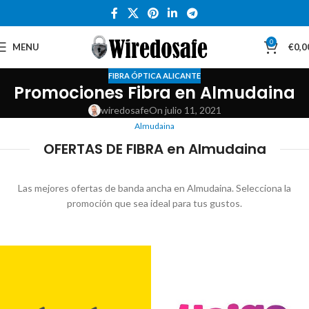
0
MENU
€
0,0
FIBRA ÓPTICA ALICANTE
Promociones Fibra en Almudaina
wiredosafe
On julio 11, 2021
Almudaina
OFERTAS DE FIBRA en Almudaina
Las mejores ofertas de banda ancha en Almudaina. Selecciona la
promoción que sea ideal para tus gustos.