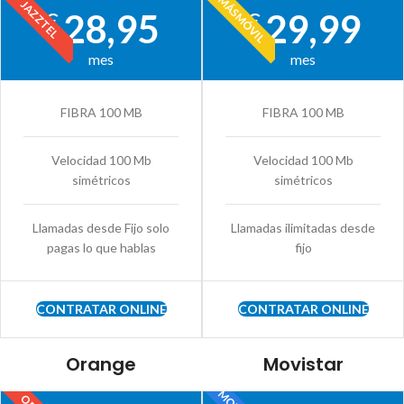
MÁSMÓVIL
JAZZTEL
28,95
29,99
€
€
mes
mes
FIBRA 100 MB
FIBRA 100 MB
Velocidad 100 Mb
Velocidad 100 Mb
simétricos
simétricos
Llamadas desde Fijo solo
Llamadas ilimitadas desde
pagas lo que hablas
fijo
CONTRATAR ONLINE
CONTRATAR ONLINE
Orange
Movistar