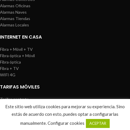
Alarmas Oficinas
Alarmas Naves
Alarmas Tiendas
Alarmas Locales
INTERNET EN CASA
Fibra + Móvil + TV
Fibra óptica + Móvil
Fibra óptica
Fibra + TV
WIFI 4G
TARIFAS MÓVILES
Tarifas contrato
Tarifas prepago
Este sitio web utiliza cookies para mejorar su experiencia. Sino
WIREDOSAFE
2021
Aviso Legal
|
Política de Cookies
|
Sitemap
estás de acuerdo con esto, puedes optar a configurarlas
0
manualmente.
Configurar cookies
ACEPTAR
Shop
Wishlist
Cart
My account