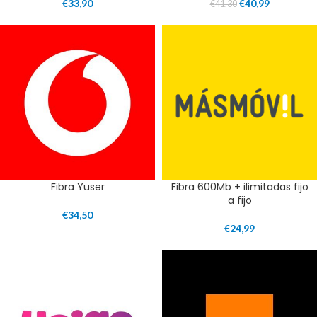
€
33,90
€
40,99
€
41,30
Fibra Yuser
Fibra 600Mb + ilimitadas fijo
a fijo
€
34,50
€
24,99