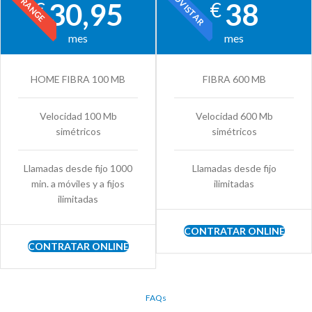
MOVISTAR
ORANGE
30,95
38
€
€
mes
mes
HOME FIBRA 100 MB
FIBRA 600 MB
Velocidad 100 Mb
Velocidad 600 Mb
simétricos
simétricos
Llamadas desde fijo 1000
Llamadas desde fijo
min. a móviles y a fijos
ilimitadas
ilimitadas
CONTRATAR ONLINE
CONTRATAR ONLINE
FAQs