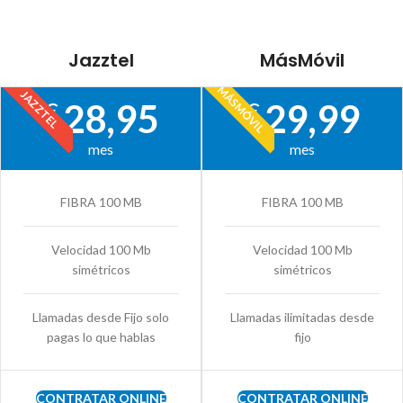
Jazztel
MásMóvil
MÁSMÓVIL
JAZZTEL
28,95
29,99
€
€
mes
mes
FIBRA 100 MB
FIBRA 100 MB
Velocidad 100 Mb
Velocidad 100 Mb
simétricos
simétricos
Llamadas desde Fijo solo
Llamadas ilimitadas desde
pagas lo que hablas
fijo
CONTRATAR ONLINE
CONTRATAR ONLINE