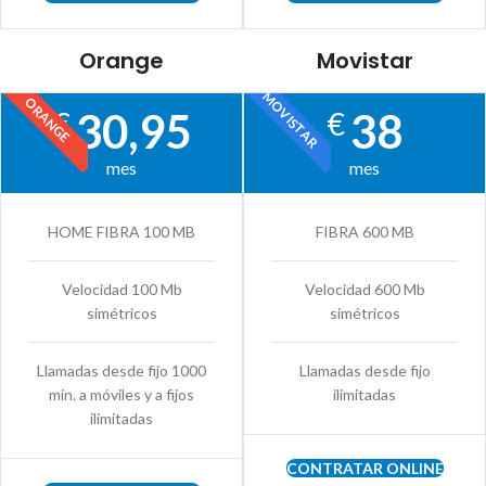
Orange
Movistar
MOVISTAR
ORANGE
30,95
38
€
€
mes
mes
HOME FIBRA 100 MB
FIBRA 600 MB
Velocidad 100 Mb
Velocidad 600 Mb
simétricos
simétricos
Llamadas desde fijo 1000
Llamadas desde fijo
min. a móviles y a fijos
ilimitadas
ilimitadas
CONTRATAR ONLINE