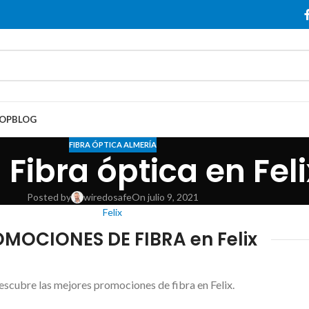
OP
BLOG
FIBRA ÓPTICA ALMERÍA
 Fibra óptica en Feli
Posted by
wiredosafe
On julio 9, 2021
Felix
MOCIONES DE FIBRA en Felix
scubre las mejores promociones de fibra en Felix.