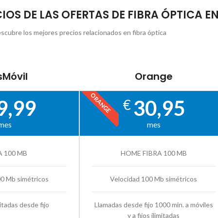
IOS DE LAS OFERTAS DE FIBRA ÓPTICA EN 
scubre los mejores precios relacionados en fibra óptica
Móvil
Orange
ORANGE
9,99
30,95
€
mes
mes
A 100 MB
HOME FIBRA 100 MB
00 Mb simétricos
Velocidad 100 Mb simétricos
itadas desde fijo
Llamadas desde fijo 1000 min. a móviles
y a fijos ilimitadas