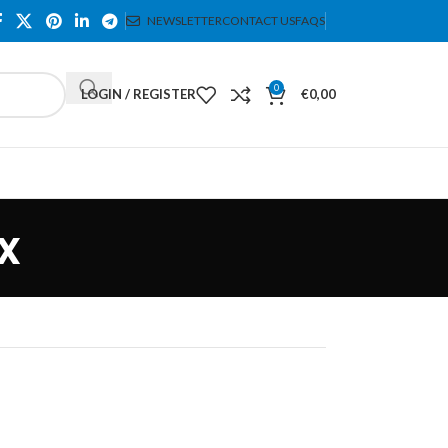
NEWSLETTER
CONTACT US
FAQS
0
LOGIN / REGISTER
€
0,00
x