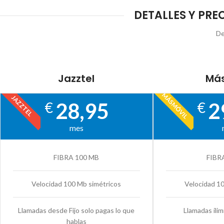
DETALLES Y PREC
De
Jazztel
Más
MÁSMÓVIL
JAZZTEL
28,95
2
€
€
mes
FIBRA 100 MB
FIBR
Velocidad 100 Mb simétricos
Velocidad 1
Llamadas desde Fijo solo pagas lo que
Llamadas ilim
hablas