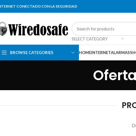
NTERNET CONECTADO CON LA SEGURIDAD
SELECT CATEGORY
BROWSE CATEGORIES
HOME
INTERNET
ALARMAS
SH
Oferta
PRO
De