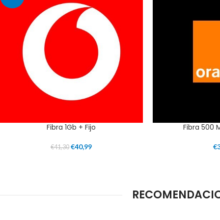
Fibra 1Gb + Fijo
Fibra 500 
€
40,99
€
€
41,30
RECOMENDACION