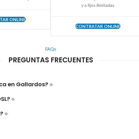
y a fijos ilimitadas
TAR ONLINE
CONTRATAR ONLINE
FAQs
PREGUNTAS FRECUENTES
ca en Gallardos?
DSL?
a?