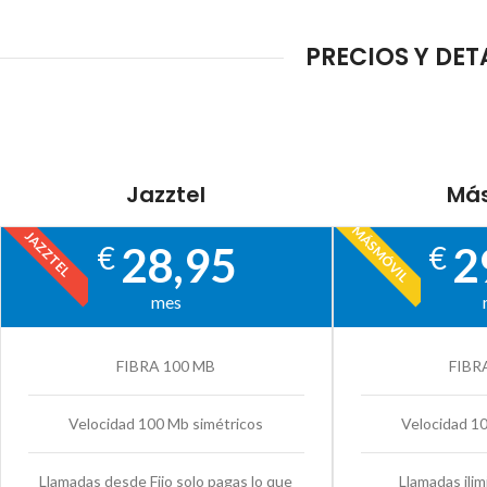
PRECIOS Y DET
Jazztel
Más
MÁSMÓVIL
JAZZTEL
28,95
2
€
€
mes
FIBRA 100 MB
FIBR
Velocidad 100 Mb simétricos
Velocidad 1
Llamadas desde Fijo solo pagas lo que
Llamadas ilim