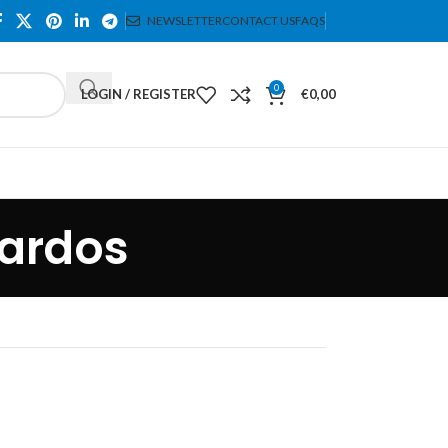
NEWSLETTER
CONTACT US
FAQS
0
LOGIN / REGISTER
€
0,00
lardos