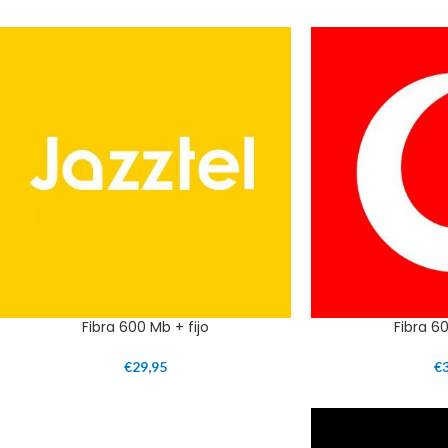
Fibra 600 Mb + fijo
Fibra 6
€
29,95
€