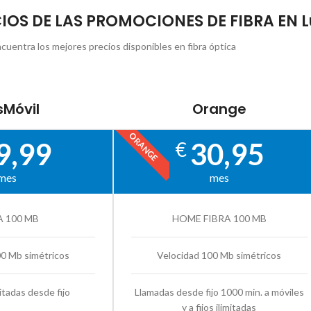
CIOS DE LAS PROMOCIONES DE FIBRA EN L
cuentra los mejores precios disponibles en fibra óptica
Móvil
Orange
ORANGE
9,99
30,95
€
mes
mes
A 100 MB
HOME FIBRA 100 MB
00 Mb simétricos
Velocidad 100 Mb simétricos
itadas desde fijo
Llamadas desde fijo 1000 min. a móviles
y a fijos ilimitadas