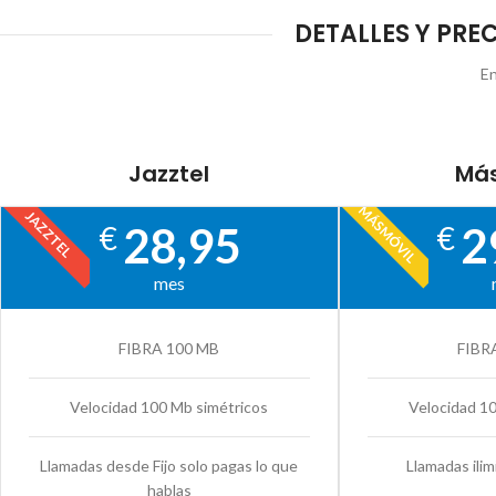
DETALLES Y PRE
En
Jazztel
Más
MÁSMÓVIL
JAZZTEL
28,95
2
€
€
mes
FIBRA 100 MB
FIBR
Velocidad 100 Mb simétricos
Velocidad 1
Llamadas desde Fijo solo pagas lo que
Llamadas ilim
hablas