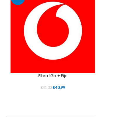
Fibra 1Gb + Fijo
€
40,99
€
41,30