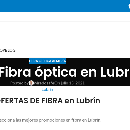
OP
BLOG
FIBRA ÓPTICA ALMERÍA
Fibra óptica en Lubr
Posted by
wiredosafe
On julio 15, 2021
Lubrín
FERTAS DE FIBRA en Lubrín
ecciona las mejores promociones en fibra en Lubrín.