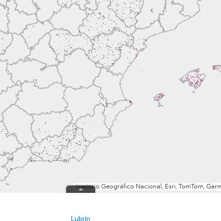
Lubrín