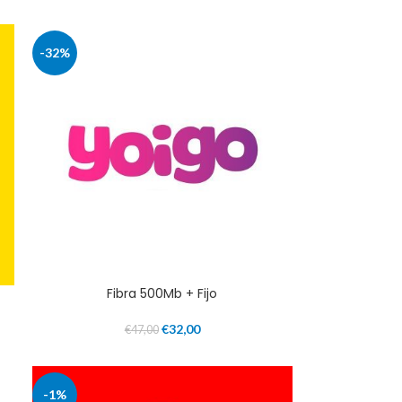
-32%
Fibra 500Mb + Fijo
€
32,00
€
47,00
-1%