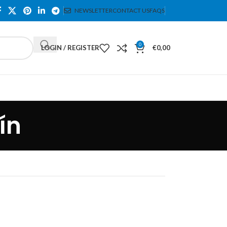
NEWSLETTER
CONTACT US
FAQS
0
LOGIN / REGISTER
€
0,00
ín