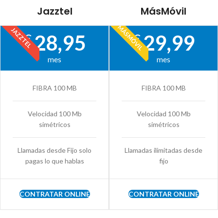
Jazztel
MásMóvil
MÁSMÓVIL
JAZZTEL
28,95
29,99
€
€
mes
mes
FIBRA 100 MB
FIBRA 100 MB
Velocidad 100 Mb
Velocidad 100 Mb
simétricos
simétricos
Llamadas desde Fijo solo
Llamadas ilimitadas desde
pagas lo que hablas
fijo
CONTRATAR ONLINE
CONTRATAR ONLINE