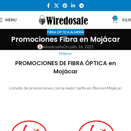
0
MENU
€
0,0
FIBRA ÓPTICA ALMERÍA
Promociones Fibra en Mojácar
wiredosafe
On julio 16, 2021
Mojácar
PROMOCIONES DE FIBRA ÓPTICA en
Mojácar
Listado de promociones con la mejor tarifa en fibra en Mojácar.