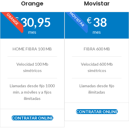
Orange
Movistar
MOVISTAR
ORANGE
30,95
38
€
€
mes
mes
HOME FIBRA 100 MB
FIBRA 600 MB
Velocidad 100 Mb
Velocidad 600 Mb
simétricos
simétricos
Llamadas desde fijo 1000
Llamadas desde fijo
min. a móviles y a fijos
ilimitadas
ilimitadas
CONTRATAR ONLINE
CONTRATAR ONLINE