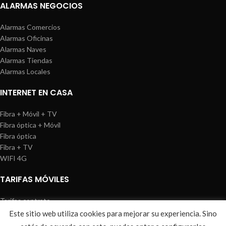
ALARMAS NEGOCIOS
Alarmas Comercios
Alarmas Oficinas
Alarmas Naves
Alarmas Tiendas
Alarmas Locales
INTERNET EN CASA
Fibra + Móvil + TV
Fibra óptica + Móvil
Fibra óptica
Fibra + TV
WIFI 4G
TARIFAS MÓVILES
Tarifas contrato
Tarifas prepago
Este sitio web utiliza cookies para mejorar su experiencia. Sino
WIREDOSAFE
2021
Aviso Legal
|
Política de Cookies
|
Sitemap