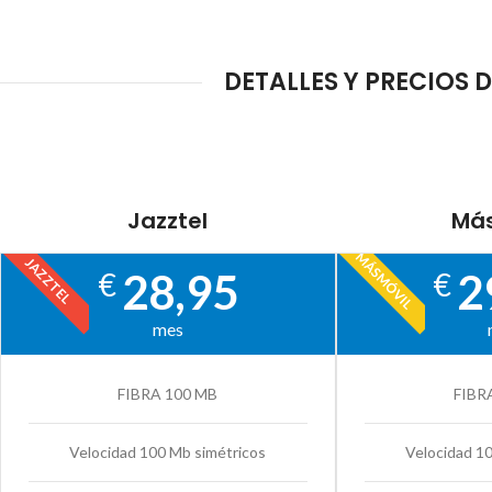
DETALLES Y PRECIOS 
Jazztel
Más
MÁSMÓVIL
JAZZTEL
28,95
2
€
€
mes
FIBRA 100 MB
FIBR
Velocidad 100 Mb simétricos
Velocidad 1