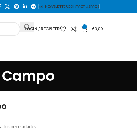
NEWSLETTER
CONTACT US
FAQS
0
LOGIN / REGISTER
€
0,00
el Campo
po
a tus necesidades.