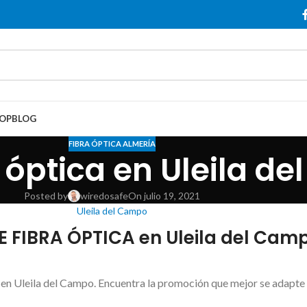
OP
BLOG
FIBRA ÓPTICA ALMERÍA
a óptica en Uleila d
Posted by
wiredosafe
On julio 19, 2021
Uleila del Campo
 FIBRA ÓPTICA en Uleila del Cam
en Uleila del Campo. Encuentra la promoción que mejor se adapte 