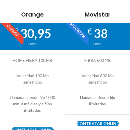
Orange
Movistar
MOVISTAR
ORANGE
30,95
38
€
€
mes
mes
HOME FIBRA 100 MB
FIBRA 600 MB
Velocidad 100 Mb
Velocidad 600 Mb
simétricos
simétricos
Llamadas desde fijo 1000
Llamadas desde fijo
min. a móviles y a fijos
ilimitadas
ilimitadas
CONTRATAR ONLINE
CONTRATAR ONLINE