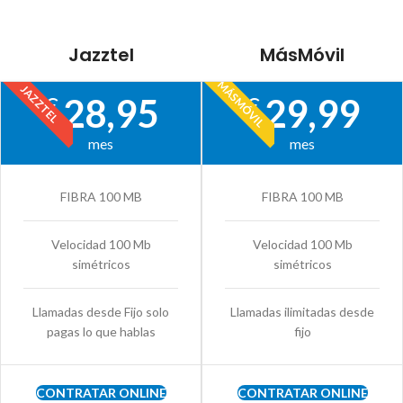
Jazztel
MásMóvil
MÁSMÓVIL
JAZZTEL
28,95
29,99
€
€
mes
mes
FIBRA 100 MB
FIBRA 100 MB
Velocidad 100 Mb
Velocidad 100 Mb
simétricos
simétricos
Llamadas desde Fijo solo
Llamadas ilimitadas desde
pagas lo que hablas
fijo
CONTRATAR ONLINE
CONTRATAR ONLINE