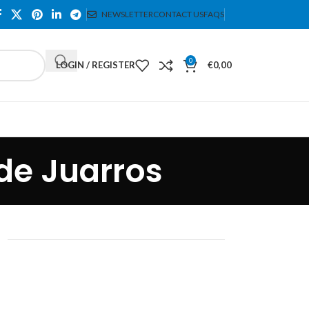
NEWSLETTER
CONTACT US
FAQS
0
LOGIN / REGISTER
€
0,00
 de Juarros