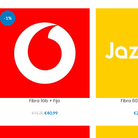
-1%
Fibra 1Gb + Fijo
Fibra 60
€
40,99
€
€
41,30