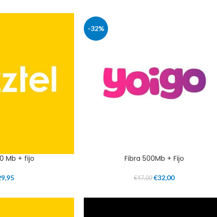
-32%
0 Mb + fijo
Fibra 500Mb + Fijo
29,95
€
32,00
€
47,00