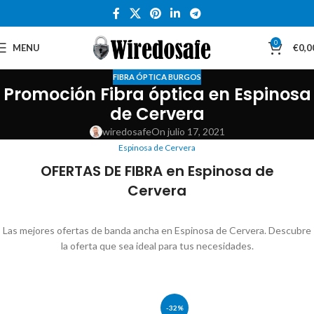
0
MENU
€
0,0
FIBRA ÓPTICA BURGOS
Promoción Fibra óptica en Espinosa
de Cervera
wiredosafe
On julio 17, 2021
Espinosa de Cervera
OFERTAS DE FIBRA en Espinosa de
Cervera
Las mejores ofertas de banda ancha en Espinosa de Cervera. Descubre
la oferta que sea ideal para tus necesidades.
-32%