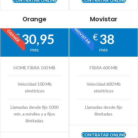
CONTRATAR ONLINE
CONTRATAR ONLINE
Orange
Movistar
MOVISTAR
ORANGE
30,95
38
€
€
mes
mes
HOME FIBRA 100 MB
FIBRA 600 MB
Velocidad 100 Mb
Velocidad 600 Mb
simétricos
simétricos
Llamadas desde fijo 1000
Llamadas desde fijo
min. a móviles y a fijos
ilimitadas
ilimitadas
CONTRATAR ONLINE