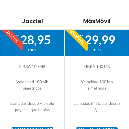
Jazztel
MásMóvil
MÁSMÓVIL
JAZZTEL
28,95
29,99
€
€
mes
mes
FIBRA 100 MB
FIBRA 100 MB
Velocidad 100 Mb
Velocidad 100 Mb
simétricos
simétricos
Llamadas desde Fijo solo
Llamadas ilimitadas desde
pagas lo que hablas
fijo