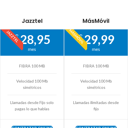
Jazztel
MásMóvil
MÁSMÓVIL
JAZZTEL
28,95
29,99
€
€
mes
mes
FIBRA 100 MB
FIBRA 100 MB
Velocidad 100 Mb
Velocidad 100 Mb
simétricos
simétricos
Llamadas desde Fijo solo
Llamadas ilimitadas desde
pagas lo que hablas
fijo