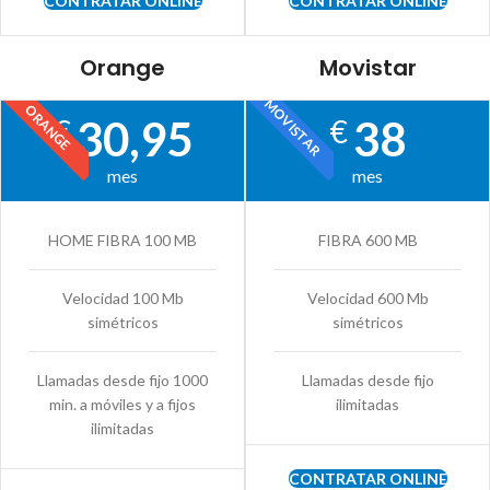
CONTRATAR ONLINE
CONTRATAR ONLINE
Orange
Movistar
MOVISTAR
ORANGE
30,95
38
€
€
mes
mes
HOME FIBRA 100 MB
FIBRA 600 MB
Velocidad 100 Mb
Velocidad 600 Mb
simétricos
simétricos
Llamadas desde fijo 1000
Llamadas desde fijo
min. a móviles y a fijos
ilimitadas
ilimitadas
CONTRATAR ONLINE