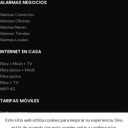
ALARMAS NEGOCIOS
Alarmas Comercios
Alarmas Oficinas
Alarmas Naves
Alarmas Tiendas
Alarmas Locales
INTERNET EN CASA
Fibra + Móvil + TV
Fibra óptica + Móvil
Fibra óptica
Fibra + TV
WIFI 4G
TARIFAS MÓVILES
Tarifas contrato
Tarifas prepago
Este sitio web utiliza cookies para mejorar su experiencia. Sino
WIREDOSAFE
2021
Aviso Legal
|
Política de Cookies
|
Sitemap
estás de acuerdo con esto, puedes optar a configurarlas