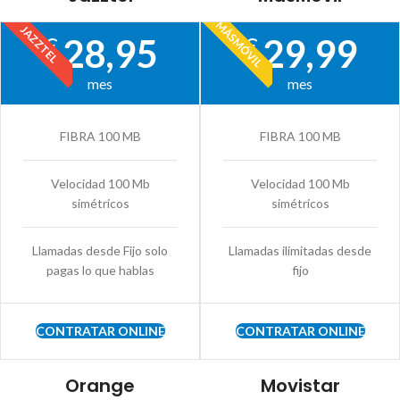
MÁSMÓVIL
JAZZTEL
28,95
29,99
€
€
mes
mes
FIBRA 100 MB
FIBRA 100 MB
Velocidad 100 Mb
Velocidad 100 Mb
simétricos
simétricos
Llamadas desde Fijo solo
Llamadas ilimitadas desde
pagas lo que hablas
fijo
CONTRATAR ONLINE
CONTRATAR ONLINE
Orange
Movistar