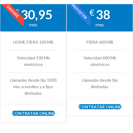
MOVISTAR
ORANGE
30,95
38
€
€
mes
mes
HOME FIBRA 100 MB
FIBRA 600 MB
Velocidad 100 Mb
Velocidad 600 Mb
simétricos
simétricos
Llamadas desde fijo 1000
Llamadas desde fijo
min. a móviles y a fijos
ilimitadas
ilimitadas
CONTRATAR ONLINE
CONTRATAR ONLINE