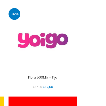
-32%
Fibra 500Mb + Fijo
€
32,00
€
47,00