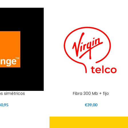
ps simétricos
Fibra 300 Mb + fijo
40,95
€
39,00