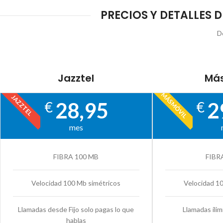
PRECIOS Y DETALLES 
D
Jazztel
Más
MÁSMÓVIL
JAZZTEL
28,95
2
€
€
mes
FIBRA 100 MB
FIBR
Velocidad 100 Mb simétricos
Velocidad 1
Llamadas desde Fijo solo pagas lo que
Llamadas ilim
hablas