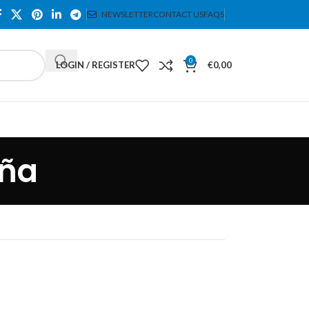
NEWSLETTER
CONTACT US
FAQS
0
LOGIN / REGISTER
€
0,00
eña