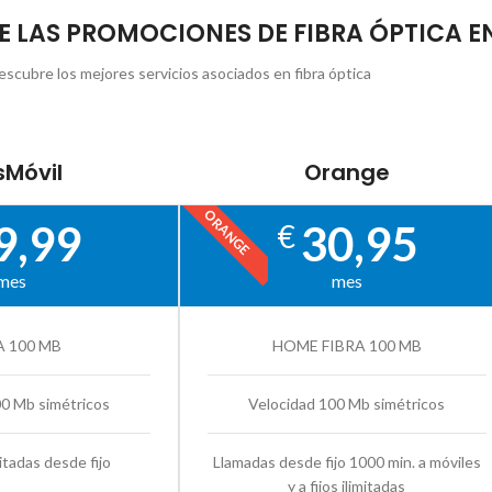
DE LAS PROMOCIONES DE FIBRA ÓPTICA E
escubre los mejores servicios asociados en fibra óptica
Móvil
Orange
ORANGE
9,99
30,95
€
mes
mes
A 100 MB
HOME FIBRA 100 MB
00 Mb simétricos
Velocidad 100 Mb simétricos
itadas desde fijo
Llamadas desde fijo 1000 min. a móviles
y a fijos ilimitadas